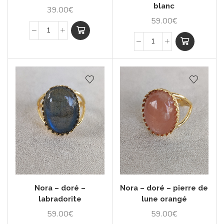
blanc
39.00
€
59.00
€
Nora – doré –
Nora – doré – pierre de
labradorite
lune orangé
59.00
€
59.00
€