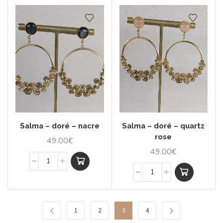
Salma – doré – nacre
Salma – doré – quartz
rose
49.00
€
49.00
€
1
2
3
4