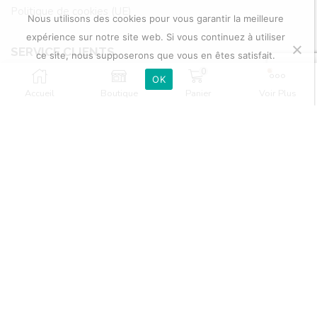
Politique de cookies (UE)
Nous utilisons des cookies pour vous garantir la meilleure
expérience sur notre site web. Si vous continuez à utiliser
SERVICE CLIENTS
ce site, nous supposerons que vous en êtes satisfait.
0
OK
Contactez-nous
Accueil
Boutique
Panier
Voir Plus
Politique de retour et livraison
Condition générales de ventes
MON COMPTE
Mon Compte
Mes Adresses
Mes Commandes
Suivre ma commande
Wish List