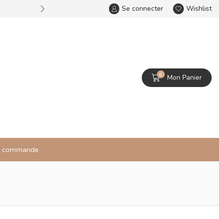
Se connecter
Bienvenue dans notre bijou
Wishlist
0
Mon Panier
re commande