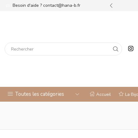
re bijouterie !
Besoin d'aide ?
Découvrez
contact@hana-b.fr
Toutes les catégories
Accueil
La Bij