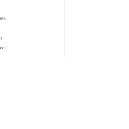
ets
gs
ces