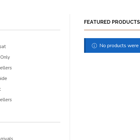
FEATURED PRODUCTS
No products were f
sat
 Only
ellers
uide
t
ellers
rivals