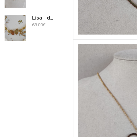
Lisa - doré
69.00
€