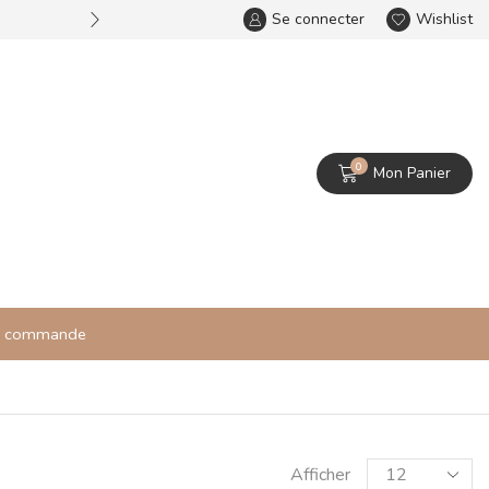
Se connecter
Bienvenue dans notre bijou
Wishlist
0
Mon Panier
re commande
Afficher