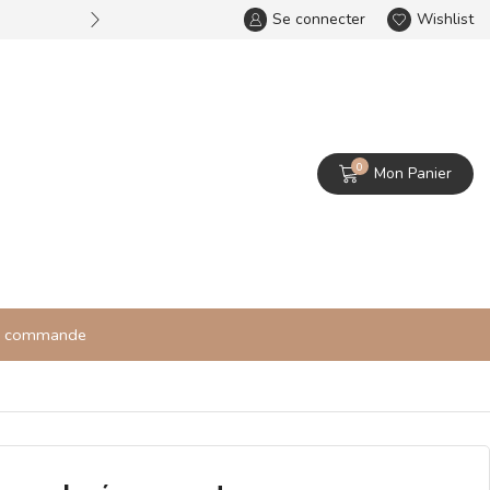
Se connecter
Bienvenue dans notre bijou
Wishlist
0
Mon Panier
re commande