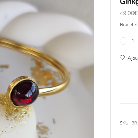
Gink
49.00
€
Bracelet 
Ajou
SKU :
BR